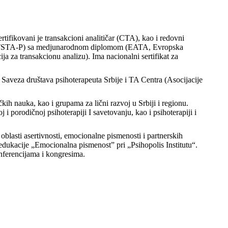
tifikovani je transakcioni analitičar (CTA), kao i redovni
ije (TSTA-P) sa medjunarodnom diplomom (EATA, Evropska
ja za transakcionu analizu). Ima nacionalni sertifikat za
 Saveza društava psihoterapeuta Srbije i TA Centra (Asocijacije
kih nauka, kao i grupama za lični razvoj u Srbiji i regionu.
i porodičnoj psihoterapiji I savetovanju, kao i psihoterapiji i
blasti asertivnosti, emocionalne pismenosti i partnerskih
r edukacije „Emocionalna pismenost” pri „Psihopolis Institutu“.
ferencijama i kongresima.