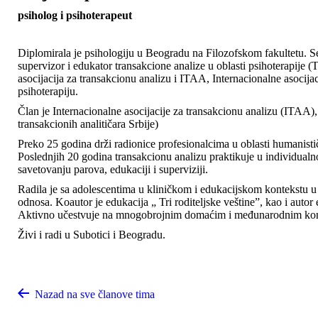
psiholog i psihoterapeut
Diplomirala je psihologiju u Beogradu na Filozofskom fakultetu. Ser
supervizor i edukator transakcione analize u oblasti psihoterap
asocijacija za transakcionu analizu i ITAA, Internacionalne asocijaci
psihoterapiju.
Član je Internacionalne asocijacije za transakcionu analizu (ITAA),
transakcionih analitičara Srbije)
Preko 25 godina drži radionice profesionalcima u oblasti humanistič
Poslednjih 20 godina transakcionu analizu praktikuje u individualnoj 
savetovanju parova, edukaciji i superviziji.
Radila je sa adolescentima u kliničkom i edukacijskom kontekstu u o
odnosa. Koautor je edukacija „ Tri roditeljske veštine”, kao i auto
Aktivno učestvuje na mnogobrojnim domaćim i međunarodnim kon
Živi i radi u Subotici i Beogradu.
Nazad na sve članove tima